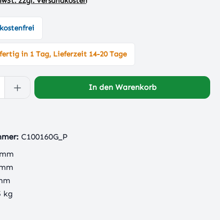
 MwSt. zzgl. Versandkosten
kostenfrei
ertig in 1 Tag, Lieferzeit 14-20 Tage
 Anzahl: Gib den gewünschten Wert ein 
In den Warenkorb
mmer:
C100160G_P
 mm
 mm
 mm
5 kg