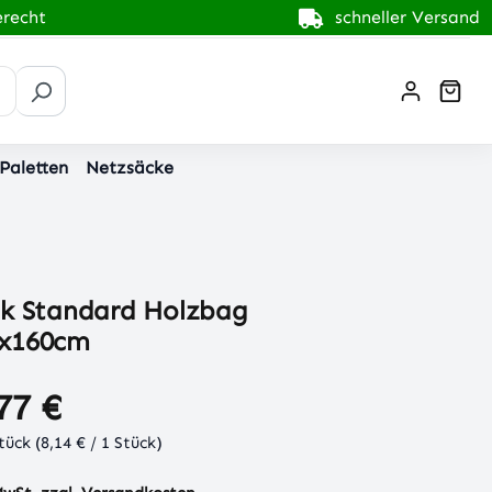
recht
schneller Versand
War
 Paletten
Netzsäcke
ck Standard Holzbag
0x160cm
77 €
Stück
(8,14 € / 1 Stück)