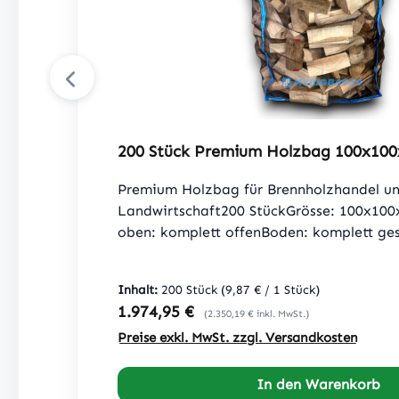
200 Stück Premium Holzbag 100x10
Premium Holzbag für Brennholzhandel u
Landwirtschaft200 StückGrösse: 100x10
oben: komplett offenBoden: komplett ges
Schlaufen oben + 2 Schlaufen am Boden, 
25cmTragfähigkeit: 1250kg, SF 5:1Gewebe
Inhalt:
200 Stück
(9,87 € / 1 Stück)
NetzgittergewebeGrammatur Netzgitter
Regulärer Preis:
1.974,95 €
(2.350,19 € inkl. MwSt.)
g/m²U - Panel = 2 Seiten und Boden ist a
Preise exkl. MwSt. zzgl. Versandkosten
gefertigUV - StabilBeste Qualität nach
(ohne Inhalt)
In den Warenkorb