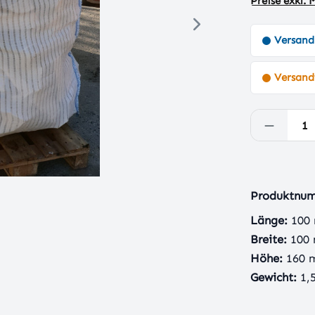
Preise exkl.
Versand
Versandf
Produkt
Produktnu
Länge:
100
Breite:
100
Höhe:
160
Gewicht:
1,