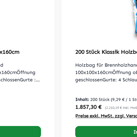
0x160cm
200 Stück Klassik Hol
nd
Holzbag für Brennholzhan
0x160cmÖffnung
100x100x160cmÖffnung ob
chlossenGurte : 4
geschlossenGurte: 4 Schlau
jeweils a
25cmTragfähigkeit: 1250kg
: 4 Seiten
Gewebe, 2 Seiten Netzgi
Inhalt:
200 Stück
(9,29 € / 1 S
gewebe: 170
160 g/m²Grammatur Netzgi
Regulärer Preis:
1.857,30 €
(2.210,19 € inkl. MwS
us einer Bahn
Seiten und Boden ist aus 
Preise exkl. MwSt. zzgl. Ver
 DIN EN ISO 21898
Qualität nach DIN EN ISO
I