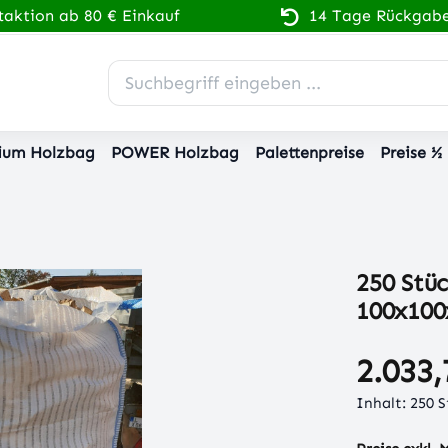
aktion ab 80 € Einkauf
14 Tage Rückgabe
ium Holzbag
POWER Holzbag
Palettenpreise
Preise ½
250 Stü
100x10
2.033,
Inhalt:
250 