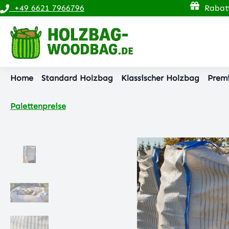
+49 6621 7966796
Rabatt
pringen
Zur Hauptnavigation springen
Home
Standard Holzbag
Klassischer Holzbag
Prem
Palettenpreise
Bildergalerie überspringen