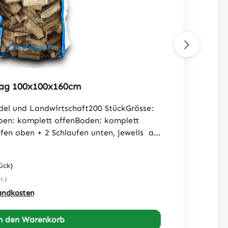
zbag 100x100x160cm
del und Landwirtschaft200 StückGrösse:
en: komplett offenBoden: komplett
fen oben + 2 Schlaufen unten, jeweils a
, SF 5:1Gewebe: 2 Seiten belüftetes PP
ttergewebeGrammatur: Lüftungsgewebe :
tück)
ttergewebe: 170 g/m²U - Panel = 2
t.)
einer Bahn gefertigUV - StabilBeste
sandkosten
 21898 (ohne Inhalt)
n den Warenkorb