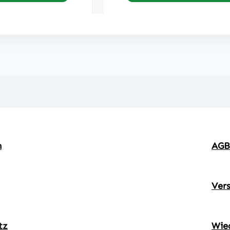
m
AGB
Ver
tz
Wie