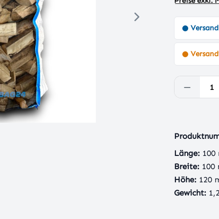
Preise exkl.
Versand
Versandf
Produkt
Produktnu
Länge:
100
Breite:
100
Höhe:
120
Gewicht:
1,