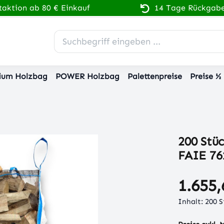
aktion ab 80 € Einkauf
14 Tage Rückgabe
ium Holzbag
POWER Holzbag
Palettenpreise
Preise ½
200 Stü
FAIE 76
1.655,
Inhalt:
200 