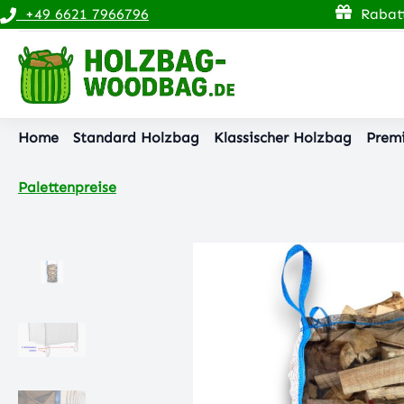
+49 6621 7966796
Rabatt
pringen
Zur Hauptnavigation springen
Home
Standard Holzbag
Klassischer Holzbag
Prem
Palettenpreise
Bildergalerie überspringen