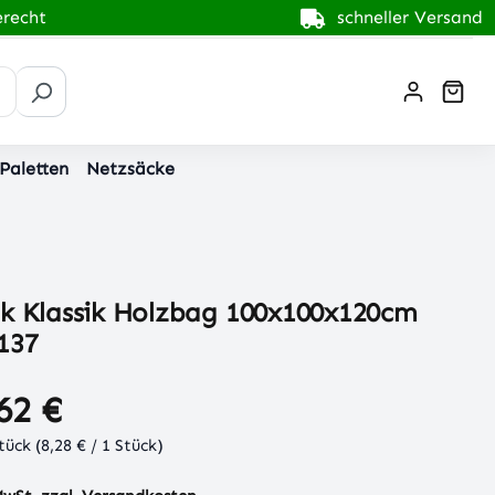
recht
schneller Versand
War
 Paletten
Netzsäcke
ck Klassik Holzbag 100x100x120cm
137
62 €
Stück
(8,28 € / 1 Stück)