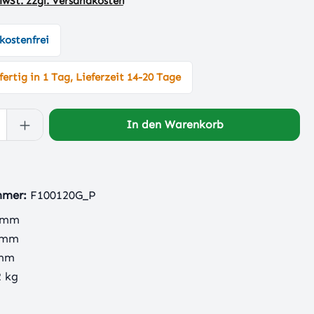
 MwSt. zzgl. Versandkosten
kostenfrei
ertig in 1 Tag, Lieferzeit 14-20 Tage
 Anzahl: Gib den gewünschten Wert ein 
In den Warenkorb
mmer:
F100120G_P
 mm
 mm
 mm
2 kg