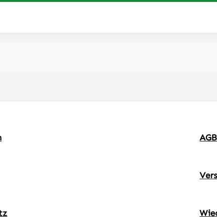
m
AGB
Ver
tz
Wie