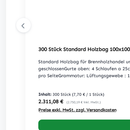
300 Stück Standard Holzbag 100x10
Standard Holzbag für Brennholzhandel u
geschlossenGurte oben: 4 Schlaufen a 25c
pro SeiteGrammatur: Lüftungsgewebe : 16
DIN EN ISO 21898 (ohne Inhalt)
Inhalt:
300 Stück
(7,70 € / 1 Stück)
Regulärer Preis:
2.311,08 €
(2.750,19 € inkl. MwSt.)
Preise exkl. MwSt. zzgl. Versandkosten